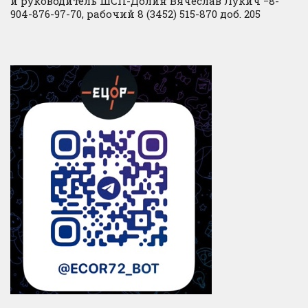
и руководитель ШСП-Долин Вячеслав Лукич −8-
904-876-97-70, рабочий 8 (3452) 515-870 доб. 205