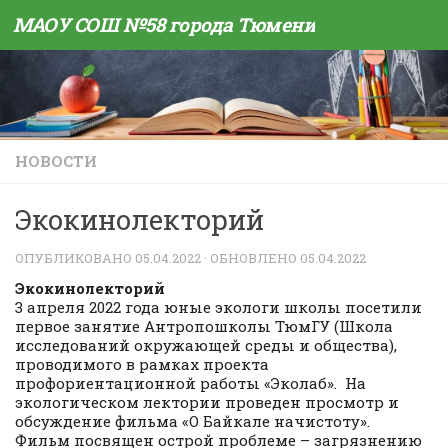
МАОУ СОШ №58 города Тюмени
Skip to content
НОВОСТИ
Экокинолекторий
ОПУБЛИКОВАНО
05.04.2022
· ОБНОВЛЕНО
05.04.2022
Экокинолекторий
3 апреля 2022 года юные экологи школы посетили
первое занятие Антропошколы ТюмГУ (Школа
исследований окружающей среды и общества),
проводимого в рамках проекта
профориентационной работы «Эколаб». На
экологическом лектории проведен просмотр и
обсуждение фильма «О Байкале начистоту».
Фильм посвящен острой проблеме – загрязнению