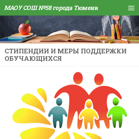
МАОУ СОШ №58 города Тюмени
Skip to content
СТИПЕНДИИ И МЕРЫ ПОДДЕРЖКИ
ОБУЧАЮЩИХСЯ