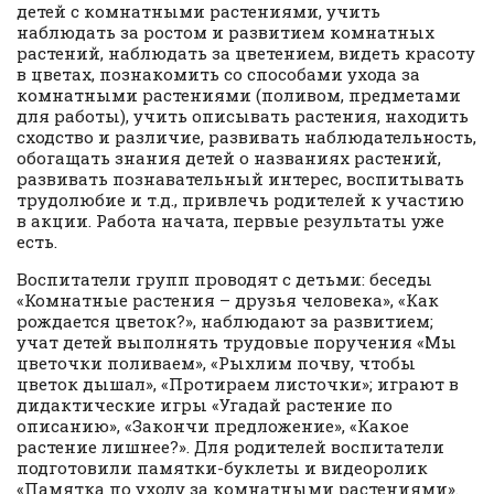
детей с комнатными растениями, учить
наблюдать за ростом и развитием комнатных
растений, наблюдать за цветением, видеть красоту
в цветах, познакомить со способами ухода за
комнатными растениями (поливом, предметами
для работы), учить описывать растения, находить
сходство и различие, развивать наблюдательность,
обогащать знания детей о названиях растений,
развивать познавательный интерес, воспитывать
трудолюбие и т.д., привлечь родителей к участию
в акции. Работа начата, первые результаты уже
есть.
Воспитатели групп проводят с детьми: беседы
«Комнатные растения – друзья человека», «Как
рождается цветок?», наблюдают за развитием;
учат детей выполнять трудовые поручения «Мы
цветочки поливаем», «Рыхлим почву, чтобы
цветок дышал», «Протираем листочки»; играют в
дидактические игры «Угадай растение по
описанию», «Закончи предложение», «Какое
растение лишнее?». Для родителей воспитатели
подготовили памятки-буклеты и видеоролик
«Памятка по уходу за комнатными растениями».