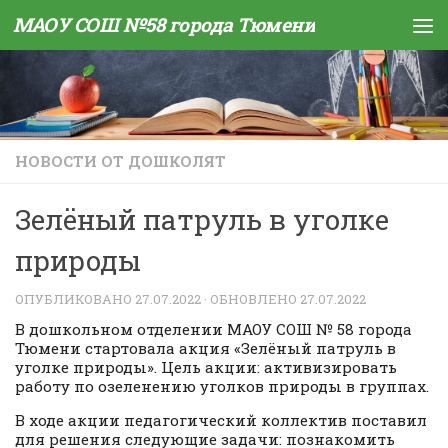
МАОУ СОШ №58 города Тюмени
Skip to content
НОВОСТИ ОТ ДОШКОЛЯТ
Зелёный патруль в уголке
природы
ОПУБЛИКОВАНО
27.07.2022
· ОБНОВЛЕНО
27.07.2022
В дошкольном отделении МАОУ СОШ № 58 города
Тюмени стартовала акция «Зелёный патруль в
уголке природы». Цель акции: активизировать
работу по озеленению уголков природы в группах.
В ходе акции педагогический коллектив поставил
для решения следующие задачи: познакомить