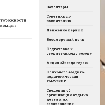
Волонтеры
Советник по
сторожности
воспитанию
акомцы».
Движение первых
Бессмертный полк
Подготовка к
отопительному сезону
Акция «Звезда героя»
Психолого-медико-
педагогическая
комиссия
Сведения об
организации отдыха
детей и их
оздоровления