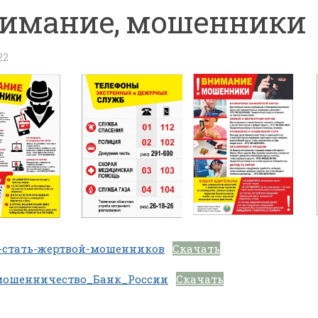
имание, мошенники
22
-стать-жертвой-мошенников
Скачать
мошенничество_Банк_России
Скачать