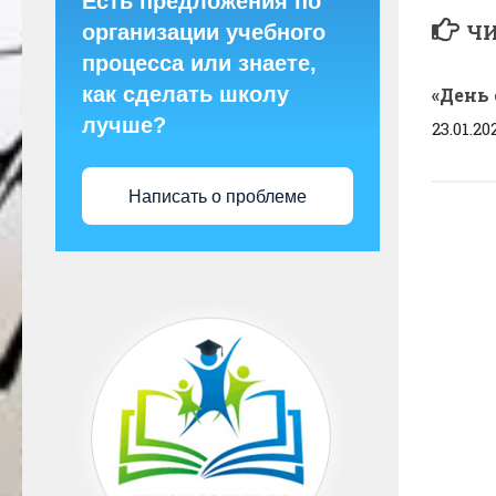
Есть предложения по
ЧИ
организации учебного
процесса или знаете,
как сделать школу
«День 
лучше?
23.01.20
Написать о проблеме