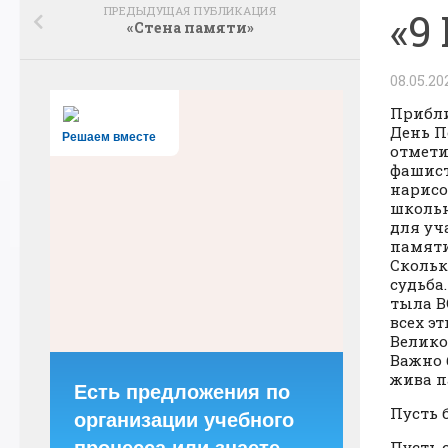
ПРЕДЫДУЩАЯ ПУБЛИКАЦИЯ
«9
«Стена памяти»
08.05.20
Прибли
День П
Решаем вместе
отмети
фашист
нарисо
школьн
для уч
памяти
Скольк
судьба
тыла В
всех э
Велико
Важно 
жива п
Есть предложения по
Пусть 
организации учебного
Пусть 