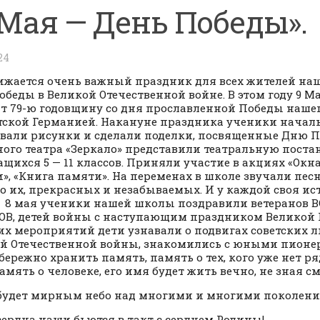
 Мая — День Победы».
24
жается очень важный праздник для всех жителей на
обеды в Великой Отечественной войне. В этом году 9 М
т 79-ю годовщину со дня прославленной Победы нашег
ской Германией. Накануне праздника ученики начал
вали рисунки и сделали поделки, посвященные Дню П
ого театра «Зеркало» представили театральную поста
ащихся 5 — 11 классов. Приняли участие в акциях «Окна
», «Книга памяти». На переменах в школе звучали песн
о их, прекрасных и незабываемых. И у каждой своя ист
. 8 мая ученики нашей школы поздравили ветеранов В
ОВ, детей войны с наступающим праздником Великой П
тих мероприятий дети узнавали о подвигах советских 
й Отечественной войны, знакомились с юными пионе
бережно хранить память, память о тех, кого уже нет р
амять о человеке, его имя будет жить вечно, не зная с
будет мирным небо над многими и многими поколен
сердца наши бьются в такт с сердцем Родины!