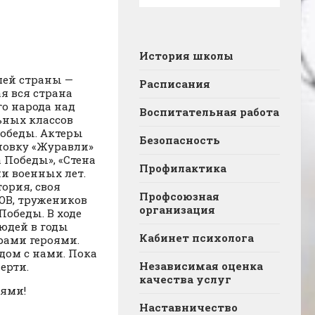
История школы
шей страны —
Расписания
ая вся страна
о народа над
Воспитательная работа
ьных классов
обеды. Актеры
Безопасность
новку «Журавли»
 Победы», «Стена
Профилактика
и военных лет.
ория, своя
Профсоюзная
ОВ, тружеников
организация
обеды. В ходе
людей в годы
Кабинет психолога
рами героями.
ядом с нами. Пока
Независимая оценка
мерти.
качества услуг
иями!
Наставничество