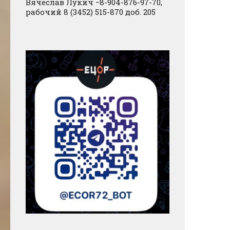
Вячеслав Лукич −8-904-876-97-70,
рабочий 8 (3452) 515-870 доб. 205