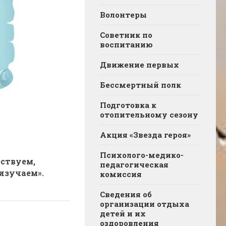
Волонтеры
Советник по
воспитанию
Движение первых
Бессмертный полк
Подготовка к
отопительному сезону
Акция «Звезда героя»
Психолого-медико-
ствуем,
педагогическая
 изучаем».
комиссия
Сведения об
организации отдыха
детей и их
оздоровления