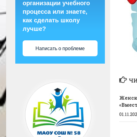
организации учебного
процесса или знаете,
как сделать школу
лучше?
Написать о проблеме
ЧИ
Женск
«Вмест
01.11.20