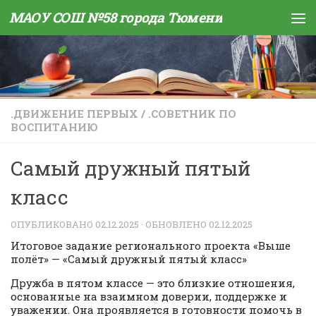
МАОУ СОШ №58 города Тюмени
Skip to content
.ДВИЖЕНИЕ ПЕРВЫХ
/
.СОВЕТНИК ПО
ВОСПИТАНИЮ
Самый дружный пятый
класс
ОПУБЛИКОВАНО
02.12.2025
· ОБНОВЛЕНО
02.12.2025
Итоговое задание регионального проекта «Выше
полёт» — «Самый дружный пятый класс»
Дружба в пятом классе — это близкие отношения,
основанные на взаимном доверии, поддержке и
уважении. Она проявляется в готовности помочь в