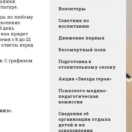
льники
льтуре.
Волонтеры
ады по любому
Советник по
околение
воспитанию
В день
ника придет
Движение первых
емя с 8 до 22
 ответы перед
Бессмертный полк
в. С графиком
Подготовка к
отопительному сезону
Акция «Звезда героя»
Психолого-медико-
педагогическая
комиссия
виз».
Сведения об
организации отдыха
детей и их
оздоровления