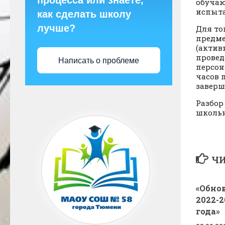
процесса или знаете,
обучаю
испыта
как сделать школу
лучше?
Для то
предме
(актив
провед
Написать о проблеме
персон
часов 
заверш
Разбор
школьн
ЧИ
«Обно
2022-2
года»