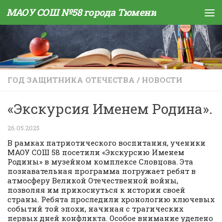
МАОУ СОШ №58 города Тюмени
Skip to content
ГОД ЗАЩИТНИКА ОТЕЧЕСТВА
/
НОВОСТИ
«Экскурсия Именем Родина».
26.05.2025
В рамках патриотического воспитания, ученики
МАОУ СОШ 58 посетили «Экскурсию Именем
Родины» в музейном комплексе Словцова. Эта
познавательная программа погружает ребят в
атмосферу Великой Отечественной войны,
позволяя им прикоснуться к истории своей
страны. Ребята проследили хронологию ключевых
событий той эпохи, начиная с трагических
первых дней конфликта. Особое внимание уделено