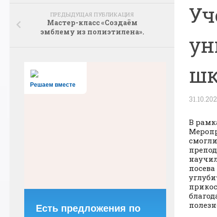
Уч
ПРЕДЫДУЩАЯ ПУБЛИКАЦИЯ
Мастер-класс «Создаём
эмблему из полиэтилена».
ун
шк
Решаем вместе
31.10.20
В рамк
Меропр
смогли
препод
научил
посева
углуби
прикос
благод
полезн
Есть предложения по