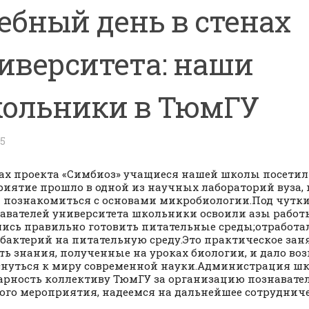
ебный день в стенах
иверситета: наши
ольники в ТюмГУ
25
ах проекта «Симбиоз» учащиеся нашей школы посетил
иятие прошло в одной из научных лабораторий вуза, 
 познакомиться с основами микробиологии.Под чутк
авателей университета школьники освоили азы работ
ись правильно готовить питательные среды;отработа
 бактерий на питательную среду.Это практическое зан
ть знания, полученные на уроках биологии, и дало во
нуться к миру современной науки.Администрация ш
арность коллективу ТюмГУ за организацию познавате
ого мероприятия, надеемся на дальнейшее сотрудниче