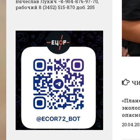
Вячеслав Лукич −8-904-876-97-70,
рабочий 8 (3452) 515-870 доб. 205
ЧИ
«План
эколо
опасн
20.04.20