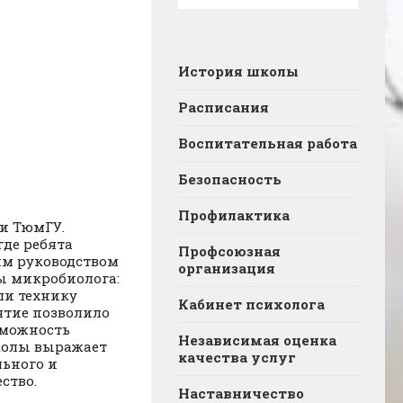
История школы
Расписания
Воспитательная работа
Безопасность
Профилактика
и ТюмГУ.
где ребята
Профсоюзная
им руководством
организация
ы микробиолога:
ли технику
Кабинет психолога
ятие позволило
зможность
Независимая оценка
колы выражает
качества услуг
льного и
ство.
Наставничество