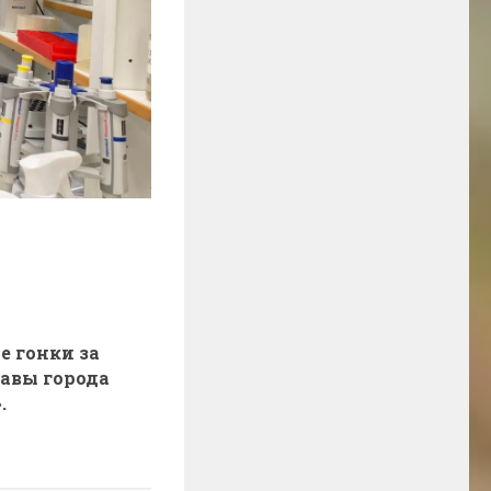
 гонки за
лавы города
.