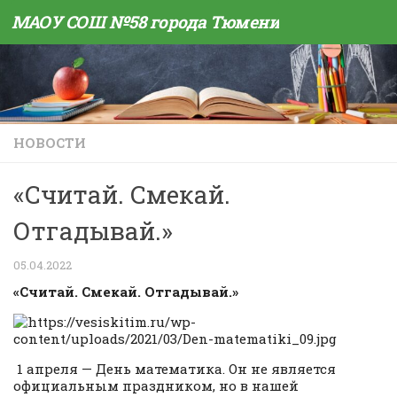
МАОУ СОШ №58 города Тюмени
Skip to content
НОВОСТИ
«Считай. Смекай.
Отгадывай.»
05.04.2022
«Считай. Смекай. Отгадывай.»
1 апреля — День математика. Он не является
официальным праздником, но в нашей