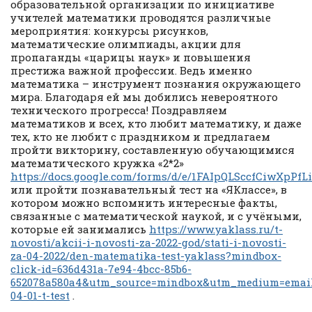
образовательной организации по инициативе
учителей математики проводятся различные
мероприятия: конкурсы рисунков,
математические олимпиады, акции для
пропаганды «царицы наук» и повышения
престижа важной профессии. Ведь именно
математика – инструмент познания окружающего
мира. Благодаря ей мы добились невероятного
технического прогресса! Поздравляем
математиков и всех, кто любит математику, и даже
тех, кто не любит с праздником и предлагаем
пройти викторину, составленную обучающимися
математического кружка «2*2»
https://docs.google.com/forms/d/e/1FAIpQLSccfCiwXp
или пройти познавательный тест на «ЯКлассе», в
котором можно вспомнить интересные факты,
связанные с математической наукой, и с учёными,
которые ей занимались
https://www.yaklass.ru/t-
novosti/akcii-i-novosti-za-2022-god/stati-i-novosti-
za-04-2022/den-matematika-test-yaklass?mindbox-
click-id=636d431a-7e94-4bcc-85b6-
652078a580a4&utm_source=mindbox&utm_medium=emai
04-01-t-test
.