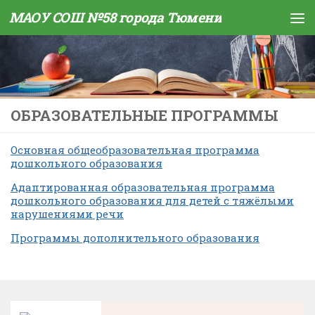
МАОУ СОШ №58 города Тюмени
Skip to content
ОБРАЗОВАТЕЛЬНЫЕ ПРОГРАММЫ
Основная общеобразовательная программа
дошкольного образования
Адаптированная образовательная программа
дошкольного образования для детей с тяжёлыми
нарушениями речи
Программы дополнительного образования