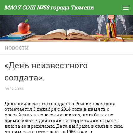
МАОУ СОШ №58 города Тюмени
Skip to content
НОВОСТИ
«День неизвестного
солдата».
08.12.2023
День неизвестного солдата в России ежегодно
отмечается 3 декабря с 2014 года в память о
российских и советских воинах, погибших во
время боевых действий на территории страны
или за ее пределами. Дата выбрана в связи с тем,
что именно в этот день, в 1966 году, в