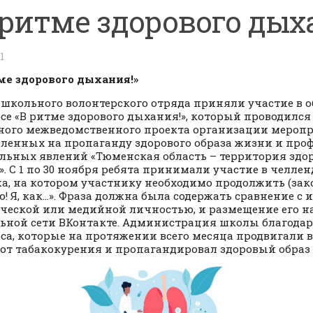
 ритме здорового дых
1
ме здорового дыхания!»
школьного волонтерского отряда приняли участие в 
се «В ритме здорового дыхания!», который проводился
ного межведомственного проекта организации мероп
ленных на пропаганду здорового образа жизни и про
льных явлений «Тюменская область – территория здор
». С 1 по 30 ноября ребята принимали участие в челле
а, на котором участнику необходимо продолжить (зако
ю! Я, как…». Фраза должна была содержать сравнение с 
ческой или медийной личностью, и размещение его н
ьной сети ВКонтакте. Администрация школы благода
са, которые на протяжении всего месяца продвигали в
 от табакокурения и пропагандировал здоровый образ 