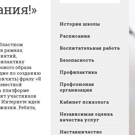
ания!»
История школы
Расписания
областном
Воспитательная работа
 в рамках
риятий,
Безопасность
филактику
ового образа
Профилактика
ндже по созданию
нчить) фразу: «Я
Профсоюзная
известной
организация
а платформе
рит участников
 Интернете идеи
Кабинет психолога
жизни. Ребята,
Независимая оценка
качества услуг
Наставничество