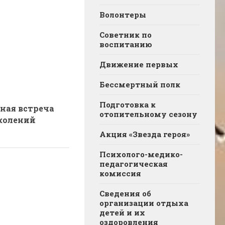
Волонтеры
Советник по
воспитанию
Движение первых
Бессмертный полк
Подготовка к
ная встреча
отопительному сезону
колений
Акция «Звезда героя»
Психолого-медико-
педагогическая
комиссия
Сведения об
организации отдыха
детей и их
оздоровления