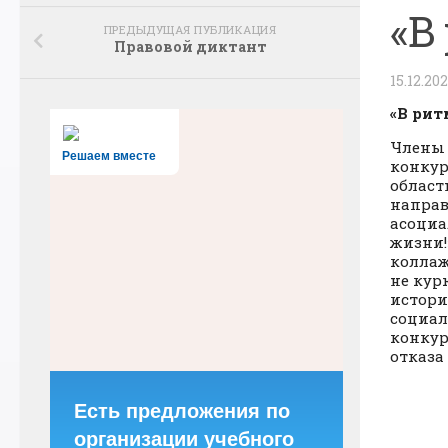
«В
ПРЕДЫДУЩАЯ ПУБЛИКАЦИЯ
Правовой диктант
15.12.202
«В рит
Члены 
Решаем вместе
конкур
област
направ
асоциа
жизни!
коллаж
не кур
истори
социал
конкур
отказа
Есть предложения по
организации учебного