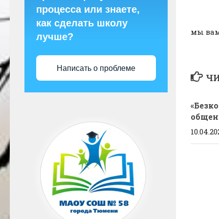
процесса или знаете,
как сделать школу
мы вам
лучше?
Написать о проблеме
ЧИ
«Безк
общен
10.04.20