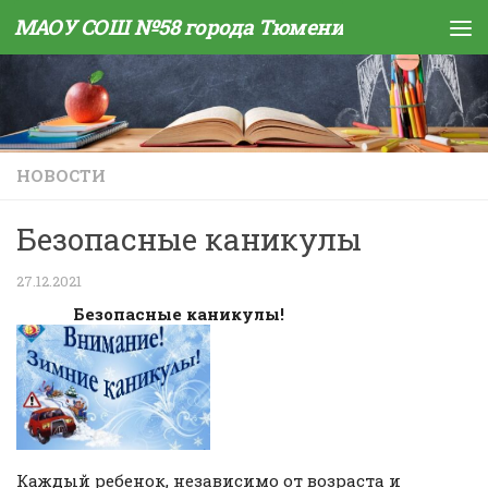
МАОУ СОШ №58 города Тюмени
Skip to content
НОВОСТИ
Безопасные каникулы
27.12.2021
Безопасные каникулы!
Каждый ребенок, независимо от возраста и