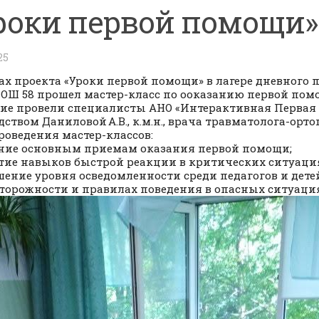
роки первой помощи»
25
ах проекта «Уроки первой помощи» в лагере дневного
ОШ 58 прошел мастер-класс по ооказанию первой пом
ие провели специалисты АНО «Интерактивная Первая
дством Даниловой А.В., к.м.н., врача травматолога-орто
роведения мастер-классов:
ение основным приемам оказания первой помощи;
итие навыков быстрой реакции в критических ситуаци
шение уровня осведомленности среди педагогов и дете
торожности и правилах поведения в опасных ситуация