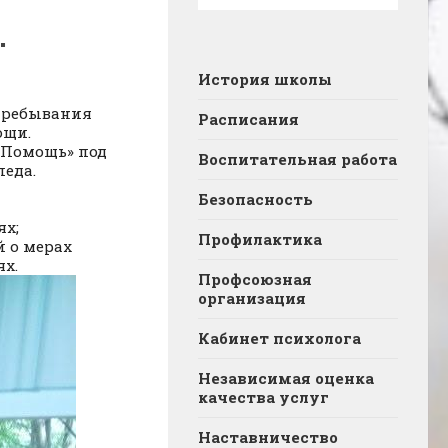
.
История школы
 пребывания
Расписания
ощи.
 Помощь» под
Воспитательная работа
педа.
Безопасность
ях;
Профилактика
й о мерах
х.
Профсоюзная
организация
Кабинет психолога
Независимая оценка
качества услуг
Наставничество