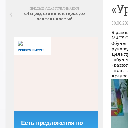
«У
ПРЕДЫДУЩАЯ ПУБЛИКАЦИЯ
«Награда за волонтерскую
деятельность»!
30.06.20
В рамк
МАОУ С
Обучен
руково
Решаем вместе
Цель п
- обуч
- разв
- повы
предос
Есть предложения по