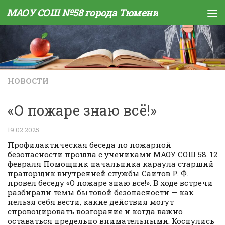
МАОУ СОШ №58 города Тюмени
Skip to content
НОВОСТИ
«О пожаре знаю всё!»
19.02.2025
Профилактическая беседа по пожарной
безопасности прошла с учениками МАОУ СОШ 58. 12
февраля Помощник начальника караула старший
прапорщик внутренней службы Саитов Р. Ф.
провел беседу «О пожаре знаю все!». В ходе встречи
разбирали темы бытовой безопасности — как
нельзя себя вести, какие действия могут
спровоцировать возгорание и когда важно
оставаться предельно внимательными. Коснулись