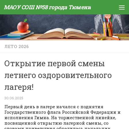
МАОУ СОШ №58 города Тюмени
Skip to content
ЛЕТО 2026
Открытие первой смены
летнего оздоровительного
лагеря!
30.06.2025
Первый день в лагере начался с поднятия
Государственного флага Российской Федерации и
исполнения Гимна. На торжественной линейке,
посвященной открытию лагерной смены, со
словами приветствия обратилась начальник