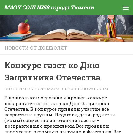
МАОУ СОШ №58 города Тюмени
Skip to content
НОВОСТИ ОТ ДОШКОЛЯТ
Конкурс газет ко Дню
Защитника Отечества
ОПУБЛИКОВАНО
28.02.2023
· ОБНОВЛЕНО
28.02.2023
В дошкольном отделении прошёл конкурс
поздравительных газет ко Дню Защитника
Отечества. В конкурсе приняли участие все
возрастные группы. Педагоги, дети, родители
(мамы) совместно изготовили газеты –
поздравления с праздником. Все проявили
творчество, огромную выдумку и фантазию. Все