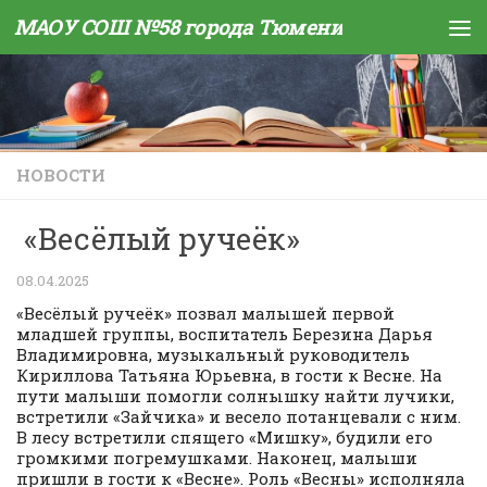
МАОУ СОШ №58 города Тюмени
Skip to content
НОВОСТИ
«Весёлый ручеёк»
08.04.2025
«Весёлый ручеёк» позвал малышей первой
младшей группы, воспитатель Березина Дарья
Владимировна, музыкальный руководитель
Кириллова Татьяна Юрьевна, в гости к Весне. На
пути малыши помогли солнышку найти лучики,
встретили «Зайчика» и весело потанцевали с ним.
В лесу встретили спящего «Мишку», будили его
громкими погремушками. Наконец, малыши
пришли в гости к «Весне». Роль «Весны» исполняла